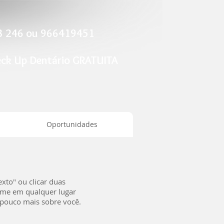
23 246 ou 966419451
eck Up Dentário GRATUITA
Oportunidades
exto" ou clicar duas
r-me em qualquer lugar
 pouco mais sobre você.