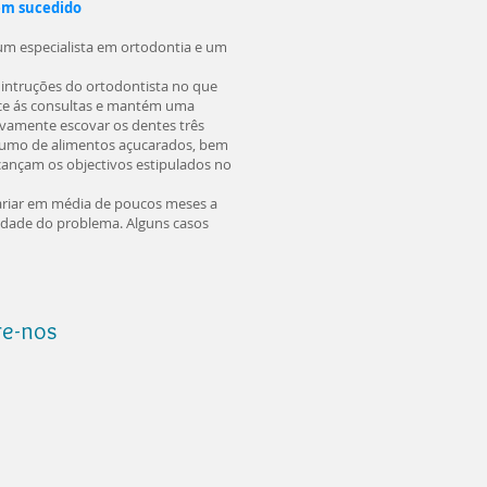
em sucedido
m especialista em ortodontia e um
intruções do ortodontista no que
ece ás consultas e mantém uma
tivamente escovar os dentes três
onsumo de alimentos açucarados, bem
lcançam os objectivos estipulados no
ariar em média de poucos meses a
idade do problema. Alguns casos
re-nos