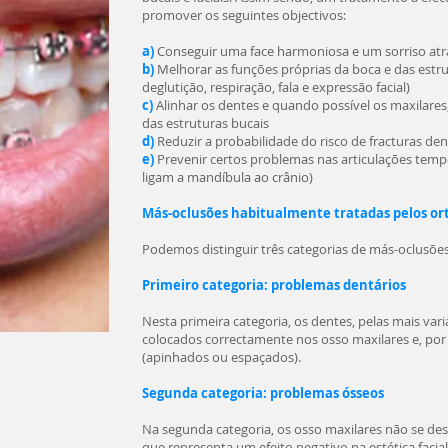
promover os seguintes objectivos:
a)
Conseguir uma face harmoniosa e um sorriso at
b)
Melhorar as funções próprias da boca e das estr
deglutição, respiração, fala e expressão facial)
c)
Alinhar os dentes e quando possível os maxilare
das estruturas bucais
d)
Reduzir a probabilidade do risco de fracturas den
e)
Prevenir certos problemas nas articulações temp
ligam a mandíbula ao crânio)
Más-oclusões habitualmente tratadas pelos or
Podemos distinguir três categorias de más-oclusões
Primeiro categoria: problemas dentários
Nesta primeira categoria, os dentes, pelas mais va
colocados correctamente nos osso maxilares e, por
(apinhados ou espaçados).
Segunda categoria: problemas ósseos
Na segunda categoria, os osso maxilares não se d
que representa um efeito negativo na estética facial