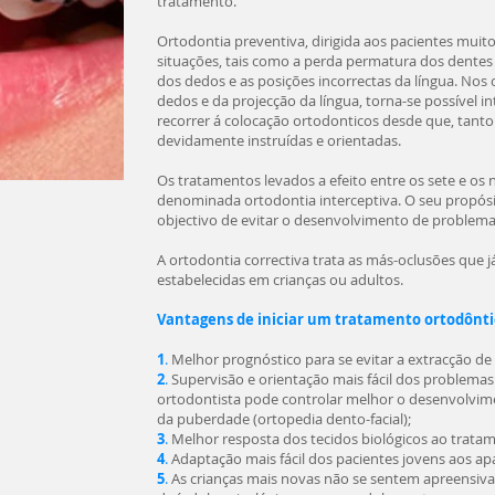
tratamento.
Ortodontia preventiva, dirigida aos pacientes muit
situações, tais como a perda permatura dos dentes
dos dedos e as posições incorrectas da língua. Nos 
dedos e da projecção da língua, torna-se possível 
recorrer á colocação ortodonticos desde que, tanto
devidamente instruídas e orientadas.
Os tratamentos levados a efeito entre os sete e o
denominada ortodontia interceptiva. O seu propó
objectivo de evitar o desenvolvimento de problema
A ortodontia correctiva trata as más-oclusões que
estabelecidas em crianças ou adultos.
Vantagens de iniciar um tratamento ortodônti
1
.
Melhor prognóstico para se evitar a extracção d
2
.
Supervisão e orientação mais fácil dos problemas
ortodontista pode controlar melhor o desenvolvim
da puberdade (ortopedia dento-facial);
3
.
Melhor resposta dos tecidos biológicos ao trata
4
.
Adaptação mais fácil dos pacientes jovens aos ap
5
.
As crianças mais novas não se sentem apreensiv