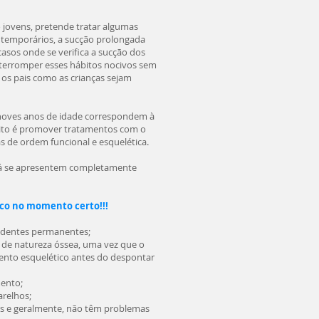
o jovens, pretende tratar algumas
 temporários, a sucção prolongada
casos onde se verifica a sucção dos
interromper esses hábitos nocivos sem
 os pais como as crianças sejam
s noves anos de idade correspondem à
sito é promover tratamentos com o
s de ordem funcional e esquelética.
 já se apresentem completamente
co no momento certo!!!
e dentes permanentes;
 de natureza óssea, uma vez que o
ento esquelético antes do despontar
mento;
arelhos;
as e geralmente, não têm problemas