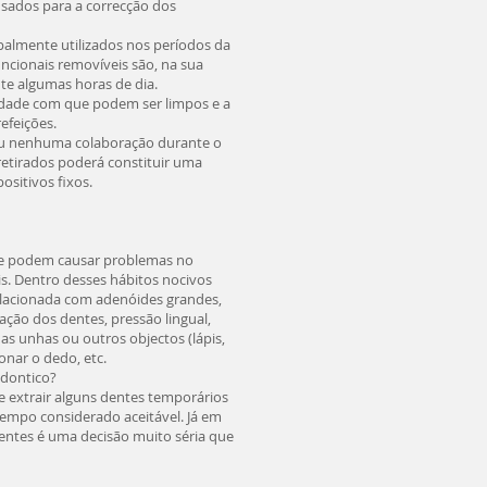
sados para a correcção dos
palmente utilizados nos períodos da
ncionais removíveis são, na sua
te algumas horas de dia.
lidade com que podem ser limpos e a
efeições.
ou nenhuma colaboração durante o
retirados poderá constituir uma
ositivos fixos.
que podem causar problemas no
s. Dentro desses hábitos nocivos
relacionada com adenóides grandes,
pação dos dentes, pressão lingual,
 as unhas ou outros objectos (lápis,
onar o dedo, etc.
odontico?
 extrair alguns dentes temporários
tempo considerado aceitável. Já em
entes é uma decisão muito séria que