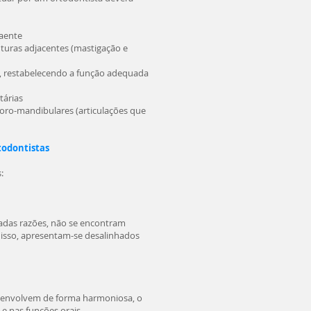
raente
uturas adjacentes (mastigação e
s, restabelecendo a função adequada
tárias
oro-mandibulares (articulações que
todontistas
:
riadas razões, não se encontram
 isso, apresentam-se desalinhados
esenvolvem de forma harmoniosa, o
 e nas funções orais.