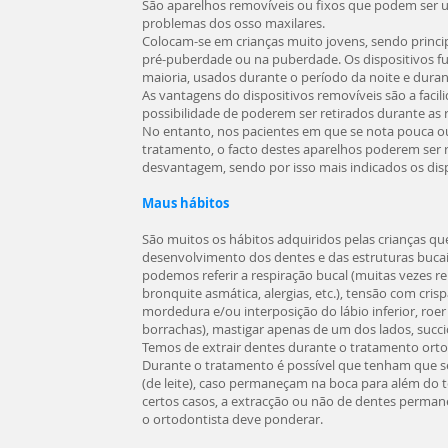
São aparelhos removíveis ou fixos que podem ser u
problemas dos osso maxilares.
Colocam-se em crianças muito jovens, sendo princi
pré-puberdade ou na puberdade. Os dispositivos fu
maioria, usados durante o período da noite e duran
As vantagens do dispositivos removíveis são a faci
possibilidade de poderem ser retirados durante as r
No entanto, nos pacientes em que se nota pouca 
tratamento, o facto destes aparelhos poderem ser 
desvantagem, sendo por isso mais indicados os disp
Maus hábitos
São muitos os hábitos adquiridos pelas crianças 
desenvolvimento dos dentes e das estruturas bucai
podemos referir a respiração bucal (muitas vezes 
bronquite asmática, alergias, etc.), tensão com cris
mordedura e/ou interposição do lábio inferior, roer
borrachas), mastigar apenas de um dos lados, succi
Temos de extrair dentes durante o tratamento ort
Durante o tratamento é possível que tenham que se
(de leite), caso permaneçam na boca para além do 
certos casos, a extracção ou não de dentes perman
o ortodontista deve ponderar.