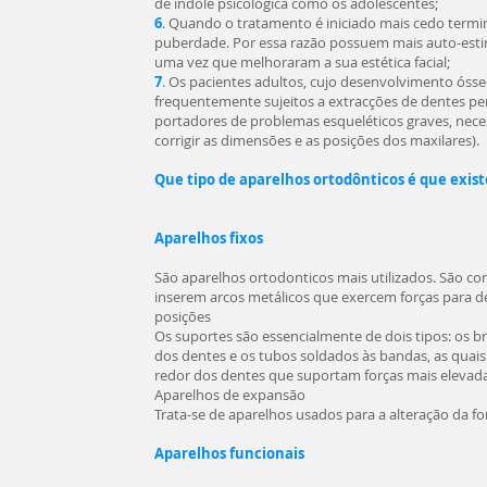
de índole psicológica como os adolescentes;
6
.
Quando o tratamento é iniciado mais cedo termin
puberdade. Por essa razão possuem mais auto-esti
uma vez que melhoraram a sua estética facial;
7
.
Os pacientes adultos, cujo desenvolvimento ósse
frequentemente sujeitos a extracções de dentes p
portadores de problemas esqueléticos graves, neces
corrigir as dimensões e as posições dos maxilares).
Que tipo de aparelhos ortodônticos é que exis
Aparelhos fixos
São aparelhos ortodonticos mais utilizados. São co
inserem arcos metálicos que exercem forças para d
posições
Os suportes são essencialmente de dois tipos: os br
dos dentes e os tubos soldados às bandas, as quai
redor dos dentes que suportam forças mais elevada
Aparelhos de expansão
Trata-se de aparelhos usados para a alteração da f
Aparelhos funcionais