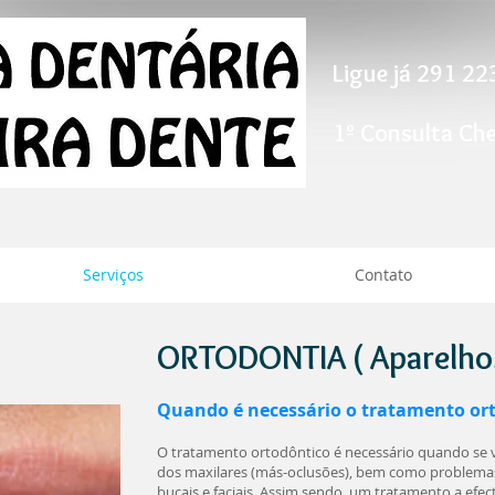
Ligue já 291 2
1º Consulta Ch
Serviços
Contato
ORTODONTIA ( Aparelhos
Quando é necessário o tratamento or
O tratamento ortodôntico é necessário quando se 
dos maxilares (más-oclusões), bem como problemas
bucais e faciais. Assim sendo, um tratamento a efe