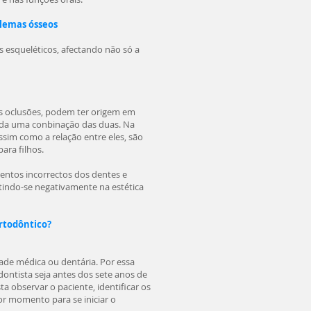
blemas ósseos
 esqueléticos, afectando não só a
 oclusões, podem ter origem em
inda uma conbinação das duas. Na
ssim como a relação entre eles, são
ara filhos.
entos incorrectos dos dentes e
tindo-se negativamente na estética
rtodôntico?
ade médica ou dentária. Por essa
ontista seja antes dos sete anos de
a observar o paciente, identificar os
or momento para se iniciar o