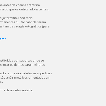
a antes da criança entrar na
ma do que os outros adolescentes,
o já terminou, são mais
ermanentes ou. No caso de serem
sitam de cirurgia ortognática (para
tem?
nstituídos por suportes onde se
eslocar os dentes para melhores
ackets que são colados às superfícies
s são anéis metálicos cimentados em
s.
orma da arcada dentária.