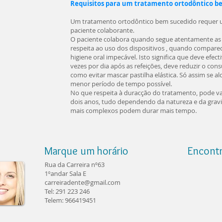
Requisitos para um tratamento ortodôntico b
Um tratamento ortodôntico bem sucedido requer u
paciente colaborante.
O paciente colabora quando segue atentamente as 
respeita ao uso dos dispositivos , quando compar
higiene oral impecável. Isto significa que deve efec
vezes por dia após as refeições, deve reduzir o c
como evitar mascar pastilha elástica. Só assim se a
menor período de tempo possível.
No que respeita à duracção do tratamento, pode v
dois anos, tudo dependendo da natureza e da grav
mais complexos podem durar mais tempo.
Marque um horário
Encont
Rua da Carreira nº63
1ºandar Sala E
carreiradente@gmail.com
Tel: 291 223 246
Telem: 966419451